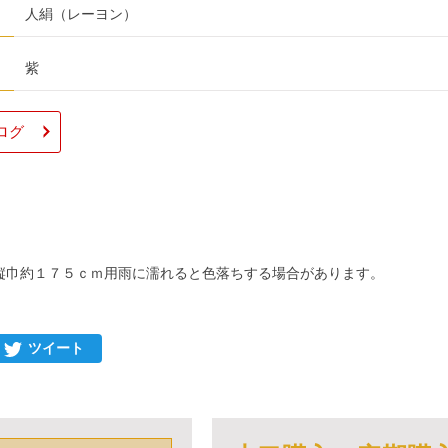
人絹（レーヨン）
紫
ログ
縦巾約１７５ｃｍ用雨に濡れると色落ちする場合があります。
ツイート