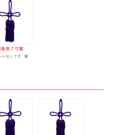
揚巻房７寸紫
レーヨン ７寸 紫