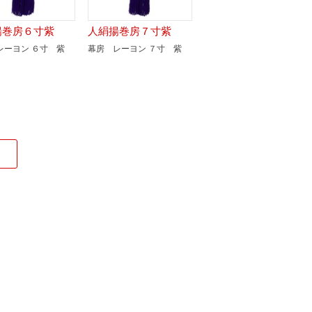
揚巻房６寸紫
人絹揚巻房７寸紫
レーヨン ６寸 紫
幕房 レーヨン ７寸 紫