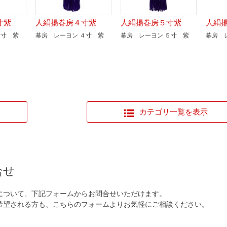
３寸紫
人絹揚巻房４寸紫
人絹揚巻房５寸紫
人絹
３寸 紫
幕房 レーヨン ４寸 紫
幕房 レーヨン ５寸 紫
幕房 
カテゴリ一覧を表示
合せ
について、下記フォームからお問合せいただけます。
希望される方も、こちらのフォームよりお気軽にご相談ください。