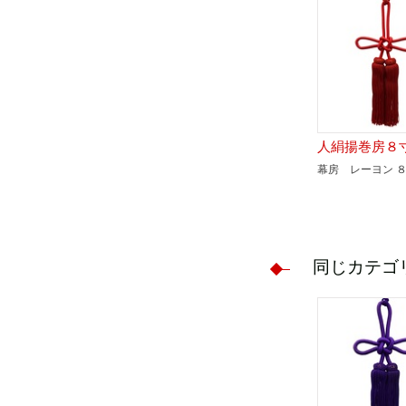
人絹揚巻房８
幕房 レーヨン 
同じカテゴ