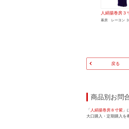
人絹揚巻房
幕房 レーヨン 
戻る
商品別お問
「
人絹揚巻房８寸紫
」
大口購入・定期購入を