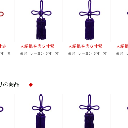
寸赤
人絹揚巻房５寸紫
人絹揚巻房６寸紫
人絹
８寸 赤
幕房 レーヨン ５寸 紫
幕房 レーヨン ６寸 紫
幕房 
リの商品