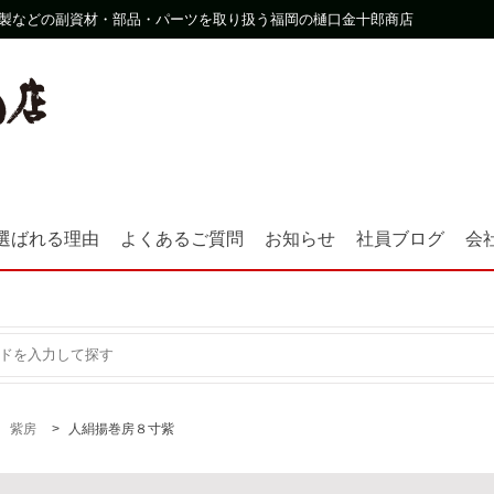
製などの副資材・部品・パーツを取り扱う福岡の樋口金十郎商店
選ばれる理由
よくあるご質問
お知らせ
社員ブログ
会
紫房
人絹揚巻房８寸紫