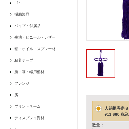
ゴム
樹脂製品
パイプ・付属品
生地・ビニール・レザー
糊・オイル・スプレー材
粘着テープ
旗・幕・幟用部材
フレンジ
房
プリントネーム
人絹揚巻房８
¥11,660
税込
ディスプレイ資材
数量：