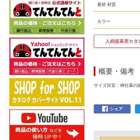
素材 材質
カラー
人絹揚幕房カタ
概要・備考
サイズ目安：神社幕の
シェア