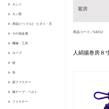
カシメ
紫房
カン類
美錠(バックル)・ヒネリ・爪
商品コード／54012
その他金属
機械・工具
人絹揚巻房８
ロープ
紐
糸
面ファスナー
織テープ・ベルト
ファスナー