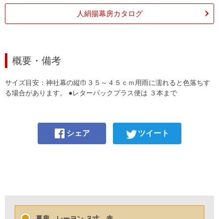
人絹揚幕房カタログ
概要・備考
サイズ目安：神社幕の縦巾３５～４５ｃｍ用雨に濡れると色落ちす
る場合があります。 ●レターパックプラス便は ３本まで
シェア
ツイート
幕房 レーヨン ３寸 赤