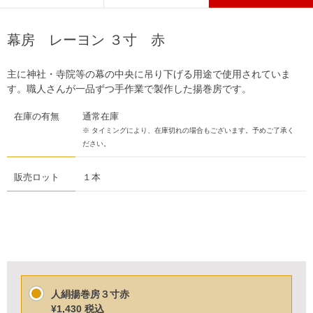
幕房 レーヨン ３寸 赤
主に神社・寺院等の幕の中央に吊り下げる用途で使用されていま
す。職人さんが一品ずつ手作業で製作した揚巻房です。
在庫の有無
通常在庫
※ タイミングにより、在庫切れの場合もございます。予めご了承く
ださい。
販売ロット
１本
人絹揚巻房３寸赤
¥1,430
税込