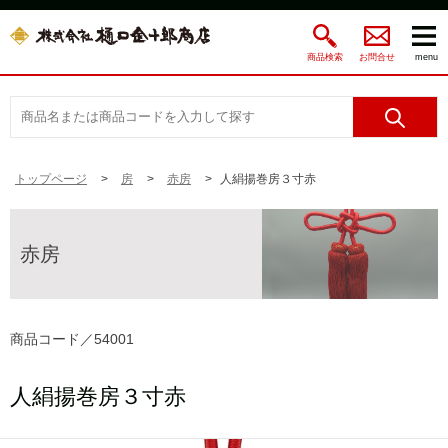
商品検索
お問合せ
menu
トップページ
房
赤房
人絹揚巻房３寸赤
赤房
商品コード／54001
人絹揚巻房３寸赤