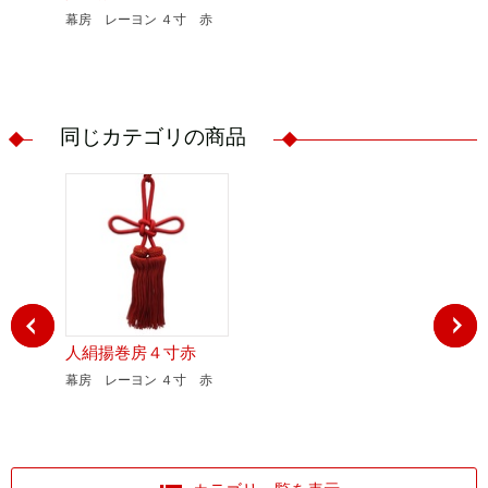
幕房 レーヨン ４寸 赤
幕房 レー
同じカテゴリの商品
人絹揚巻房４寸赤
人絹揚巻
幕房 レーヨン ４寸 赤
幕房 レー