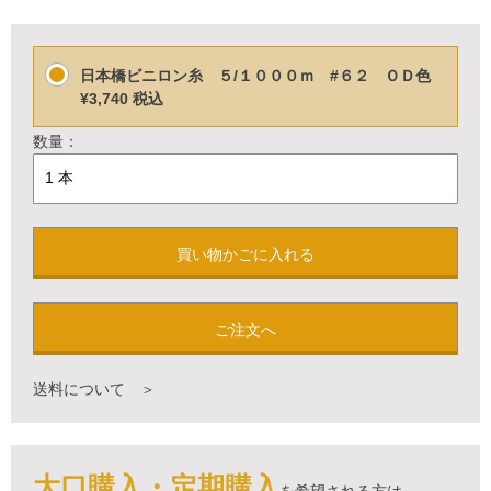
日本橋ビニロン糸 ５/１０００ｍ #６２ ＯＤ色
¥3,740
税込
数量：
買い物かごに入れる
ご注文へ
送料について ＞
大口購入・定期購入
を希望される方は、