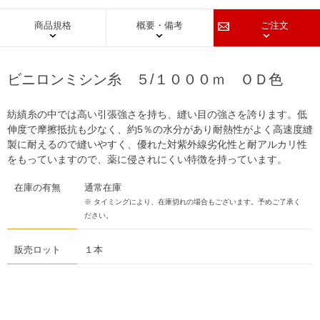
商品規格
概要・備考
ご注文
ビニロンミシン糸 ５/１０００ｍ ＯＤ色
紡績糸の中では高い引張強さを持ち、縫い目の強さを誇ります。低
伸度で摩擦抵抗も少なく、約5％の水分があり耐熱性がよく高速度縫
製に耐えるので縫いやすく、優れた対紫外線劣化性と耐アルカリ性
をもっていますので、薬に侵されにくい特徴を持っています。
在庫の有無
通常在庫
※ タイミングにより、在庫切れの場合もございます。予めご了承く
ださい。
販売ロット
１本