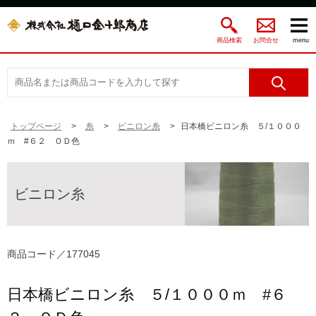
商品検索
お問合せ
menu
トップページ
糸
ビニロン糸
日本橋ビニロン糸 ５/１０００
ｍ #６２ ＯＤ色
ビニロン糸
商品コード／177045
日本橋ビニロン糸 ５/１０００ｍ #６