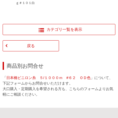
ｇ＃１０１白
旗印ビニロ
ｇ＃１０３
カテゴリ一覧を表示
戻る
商品別お問合せ
「
日本橋ビニロン糸 ５/１０００ｍ #６２ ＯＤ色
」について、
下記フォームからお問合せいただけます。
大口購入・定期購入を希望される方も、こちらのフォームよりお気
軽にご相談ください。