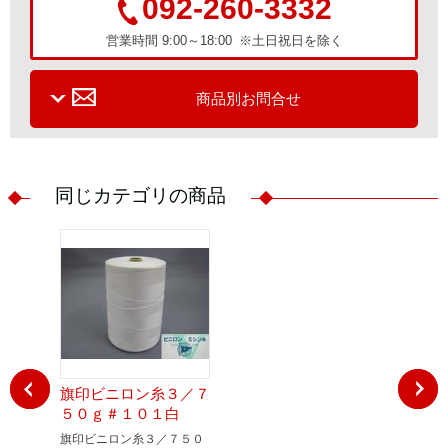
092-260-3332
営業時間 9:00～18:00 ※土日祝日を除く
商品別お問合せ
同じカテゴリの商品
旗印ビニロン糸３／７
旗印ビニ
５０ｇ＃１０１白
５０ｇ＃
ジ
旗印ビニロン糸３／７５０