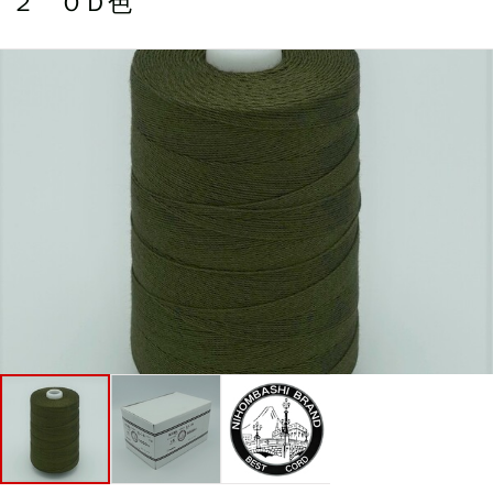
２ ＯＤ色