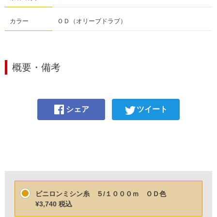
カラー
ＯＤ（オリーブドラブ）
概要・備考
シェア
ツイート
ビニロンミシン糸 ５/１０００ｍ ＯＤ色
¥3,740
税込