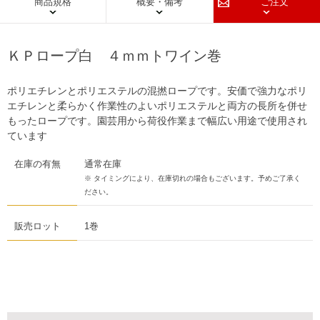
商品規格
概要・備考
ご注文
ＫＰロープ白 ４ｍｍトワイン巻
ポリエチレンとポリエステルの混撚ロープです。安価で強力なポリ
エチレンと柔らかく作業性のよいポリエステルと両方の長所を併せ
もったロープです。園芸用から荷役作業まで幅広い用途で使用され
ています
在庫の有無
通常在庫
※ タイミングにより、在庫切れの場合もございます。予めご了承く
ださい。
販売ロット
1巻