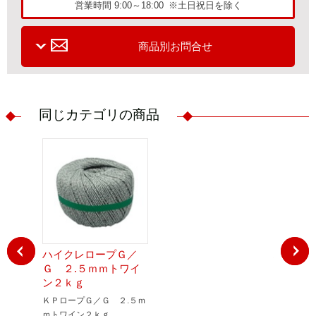
営業時間 9:00～18:00 ※土日祝日を除く
商品別お問合せ
同じカテゴリの商品
ハイクレロープＧ／
ハイクレ
Ｇ ２.５ｍｍトワイ
Ｇ ３ｍ
ン２ｋｇ
ｋｇ
ＫＰロープＧ／Ｇ ２.５ｍ
ＫＰロープ
ｍトワイン２ｋｇ
トワイン２