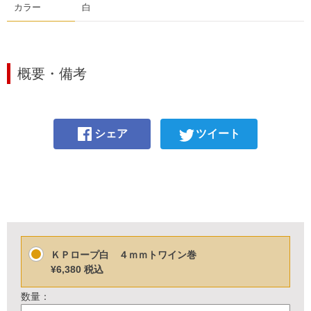
カラー
白
概要・備考
シェア
ツイート
ＫＰロープ白 ４ｍｍトワイン巻
¥6,380
税込
数量：