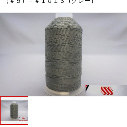
（＃５）－＃１０１３（グレー）