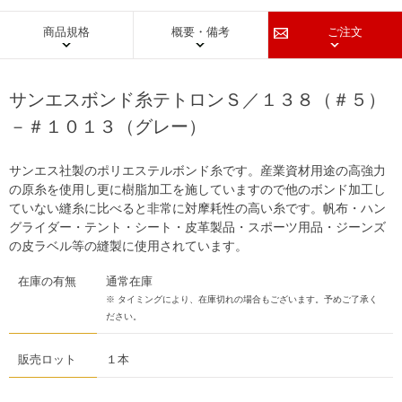
商品規格
概要・備考
ご注文
サンエスボンド糸テトロンＳ／１３８（＃５）
－＃１０１３（グレー）
サンエス社製のポリエステルボンド糸です。産業資材用途の高強力
の原糸を使用し更に樹脂加工を施していますので他のボンド加工し
ていない縫糸に比べると非常に対摩耗性の高い糸です。帆布・ハン
グライダー・テント・シート・皮革製品・スポーツ用品・ジーンズ
の皮ラベル等の縫製に使用されています。
在庫の有無
通常在庫
※ タイミングにより、在庫切れの場合もございます。予めご了承く
ださい。
販売ロット
１本