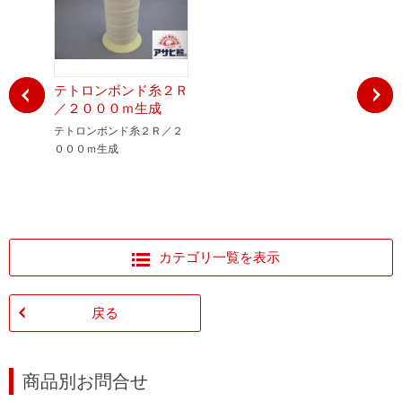
テトロンボンド糸２Ｒ
テトロン
／２０００ｍ生成
／２００
テトロンボンド糸２Ｒ／２
テトロンボ
０００ｍ生成
０００ｍＯ
カテゴリ一覧を表示
戻る
商品別お問合せ