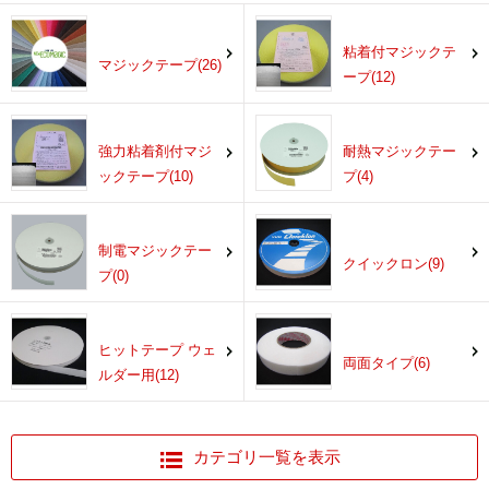
粘着付マジックテ
マジックテープ(26)
ープ(12)
強力粘着剤付マジ
耐熱マジックテー
ックテープ(10)
プ(4)
制電マジックテー
クイックロン(9)
プ(0)
ヒットテープ ウェ
両面タイプ(6)
ルダー用(12)
カテゴリ一覧を表示