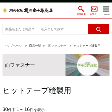
商品検索
お問合せ
menu
トップページ
商品一覧
面ファスナー
ヒットテープ縫製用
面ファスナー
ヒットテープ縫製用
30
1～16
件中
件を表示