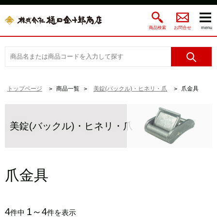
商品検索
お問合せ
menu
トップページ
商品一覧
美錠(バックル)・ヒネリ・爪
爪金具
美錠(バックル)・ヒネリ・爪
爪金具
4
1～4
件中
件を表示