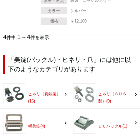
素材・材質
鉄製 ニッケルメッキ
カラー
シルバー
価格
￥
12,100
4
1～4
件中
件を表示
「美錠(バックル)・ヒネリ・爪」には他に以
下のようなカテゴリがあります
ヒネリ（真鍮製）
ヒネリ（ＳＵＳ
(16)
製）(0)
幌美錠(4)
ＤＣバックル(1)