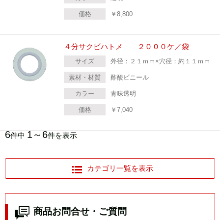
価格
￥
8,800
４分サクビハトメ ２０００ケ／袋
サイズ
外径：２１ｍｍ×穴径：約１１ｍｍ
素材・材質
酢酸ビニール
カラー
青味透明
価格
￥
7,040
6
1～6
件中
件を表示
カテゴリ一覧を表示
商品お問合せ・ご質問