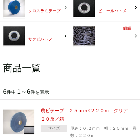
クロスラミテープ
ビニールハトメ
組紐
サクビハトメ
商品一覧
6
1～6
件中
件を表示
農ビテープ ２５ｍｍ×２２０ｍ クリア
２０反／箱
サイズ
厚み：０.２ｍｍ 幅：２５ｍｍ 巻
数：２２０ｍ