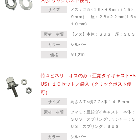
入(クリックポスト便可)
サイズ
メス：２５×１９×Ｈ８mm（１５×
９ｍｍ） 座：２８×２２mm(１６×
１０mm)
素材・材質
【メス】本体：ＳＵＳ 座：ＳＵＳ
カラー
シルバー
価格
￥
1,210
特４ヒネリ オスのみ（亜鉛ダイキャスト+S
US）１０セット／袋入（クリックポスト便
可）
サイズ
高さ３７×横２２×巾１４.５ｍｍ
素材・材質
ツマミ：亜鉛ダイキャスト 本体：
ＳＵＳ スプリングワッシャー：Ｓ
ＵＳ スプリング：ＳＵＳ
カラー
シルバー