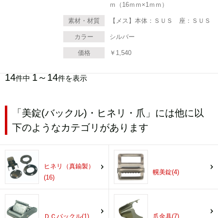
ｍ（16ｍｍ×1ｍｍ）
素材・材質
【メス】本体：ＳＵＳ 座：ＳＵＳ
カラー
シルバー
価格
￥
1,540
14
1～14
件中
件を表示
「美錠(バックル)・ヒネリ・爪」には他に以
下のようなカテゴリがあります
ヒネリ（真鍮製）
幌美錠(4)
(16)
ＤＣバックル(1)
爪金具(7)