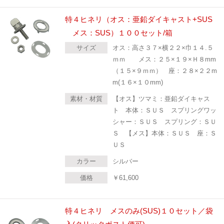
特４ヒネリ（オス：亜鉛ダイキャスト+SUS
メス：SUS）１００セット/箱
サイズ
オス：高さ３７×横２２×巾１４.５
ｍｍ メス：２５×１９×Ｈ８mm
（１５×９ｍｍ） 座：２８×２２m
m(１６×１０mm)
素材・材質
【オス】ツマミ：亜鉛ダイキャス
ト 本体：ＳＵＳ スプリングワッ
シャー：ＳＵＳ スプリング：ＳＵ
Ｓ 【メス】本体：ＳＵＳ 座：Ｓ
ＵＳ
カラー
シルバー
価格
￥
61,600
特４ヒネリ メスのみ(SUS)１０セット／袋