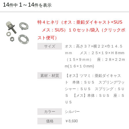
14
1～14
件中
件を表示
特４ヒネリ（オス：亜鉛ダイキャスト+SUS
メス：SUS）１０セット/袋入（クリックポ
スト便可）
サイズ
オス：高さ３７×横２２×巾１４.５
ｍｍ メス：２５×１９×Ｈ８mm
（１５×９ｍｍ） 座：２８×２２m
m(１６×１０mm)
素材・材質
【オス】ツマミ：亜鉛ダイキャス
ト 本体：ＳＵＳ スプリングワッ
シャー：ＳＵＳ スプリング：ＳＵ
Ｓ 【メス】本体：ＳＵＳ 座：Ｓ
ＵＳ
カラー
シルバー
価格
￥
8,690