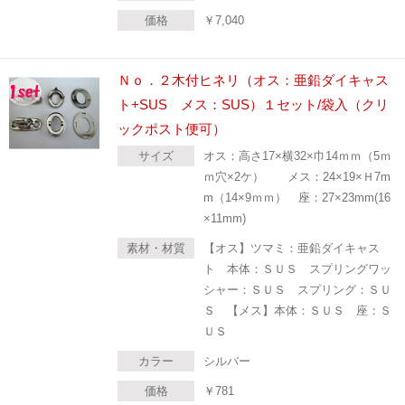
価格
￥
7,040
Ｎｏ．２木付ヒネリ（オス：亜鉛ダイキャス
ト+SUS メス：SUS）１セット/袋入（クリ
ックポスト便可）
サイズ
オス：高さ17×横32×巾14ｍｍ（5ｍ
ｍ穴×2ケ） メス：24×19×Ｈ7m
m（14×9ｍｍ） 座：27×23mm(16
×11mm)
素材・材質
【オス】ツマミ：亜鉛ダイキャス
ト 本体：ＳＵＳ スプリングワッ
シャー：ＳＵＳ スプリング：ＳＵ
Ｓ 【メス】本体：ＳＵＳ 座：Ｓ
ＵＳ
カラー
シルバー
価格
￥
781