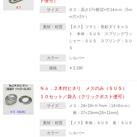
ト便可）
サイズ
オス：高さ17×横32×巾14ｍｍ（5ｍ
ｍ穴×2ケ）
素材・材質
【オス】ツマミ：亜鉛ダイキャス
ト 本体：ＳＵＳ スプリングワッ
シャー：ＳＵＳ スプリング：ＳＵ
Ｓ
カラー
シルバー
価格
￥
3,190
Ｎｏ．２木付ヒネリ メスのみ（ＳＵＳ）
１０セット／袋入（クリックポスト便可）
サイズ
メス：24×19×Ｈ7mm（14×9ｍｍ）
座：27×23mm(16×11mm)
素材・材質
【メス】本体：ＳＵＳ 座：ＳＵＳ
カラー
シルバー