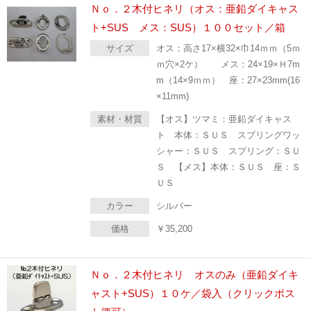
Ｎｏ．２木付ヒネリ（オス：亜鉛ダイキャス
ト+SUS メス：SUS）１００セット／箱
サイズ
オス：高さ17×横32×巾14ｍｍ（5ｍ
ｍ穴×2ケ） メス：24×19×Ｈ7m
m（14×9ｍｍ） 座：27×23mm(16
×11mm)
素材・材質
【オス】ツマミ：亜鉛ダイキャス
ト 本体：ＳＵＳ スプリングワッ
シャー：ＳＵＳ スプリング：ＳＵ
Ｓ 【メス】本体：ＳＵＳ 座：Ｓ
ＵＳ
カラー
シルバー
価格
￥
35,200
Ｎｏ．２木付ヒネリ オスのみ（亜鉛ダイキ
ャスト+SUS）１０ケ／袋入（クリックポス