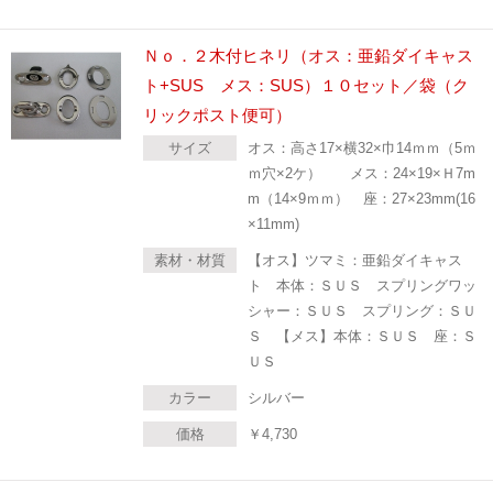
Ｎｏ．２木付ヒネリ（オス：亜鉛ダイキャス
ト+SUS メス：SUS）１０セット／袋（ク
リックポスト便可）
サイズ
オス：高さ17×横32×巾14ｍｍ（5ｍ
ｍ穴×2ケ） メス：24×19×Ｈ7m
m（14×9ｍｍ） 座：27×23mm(16
×11mm)
素材・材質
【オス】ツマミ：亜鉛ダイキャス
ト 本体：ＳＵＳ スプリングワッ
シャー：ＳＵＳ スプリング：ＳＵ
Ｓ 【メス】本体：ＳＵＳ 座：Ｓ
ＵＳ
カラー
シルバー
価格
￥
4,730