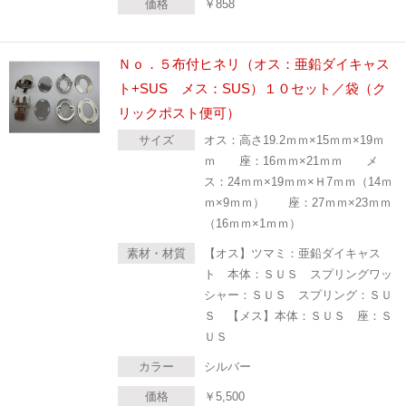
価格
￥
858
Ｎｏ．５布付ヒネリ（オス：亜鉛ダイキャス
ト+SUS メス：SUS）１０セット／袋（ク
リックポスト便可）
サイズ
オス：高さ19.2ｍｍ×15ｍｍ×19ｍ
ｍ 座：16ｍｍ×21ｍｍ メ
ス：24ｍｍ×19ｍｍ×Ｈ7ｍｍ（14ｍ
ｍ×9ｍｍ） 座：27ｍｍ×23ｍｍ
（16ｍｍ×1ｍｍ）
素材・材質
【オス】ツマミ：亜鉛ダイキャス
ト 本体：ＳＵＳ スプリングワッ
シャー：ＳＵＳ スプリング：ＳＵ
Ｓ 【メス】本体：ＳＵＳ 座：Ｓ
ＵＳ
カラー
シルバー
価格
￥
5,500