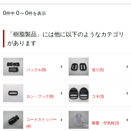
0
0～0
件中
件を表示
「樹脂製品」には他に以下のようなカテゴリ
があります
バックル(9)
送り(5)
カン・フック(8)
コキ(3)
コードストッパー
吸盤・空気栓(3)
(4)