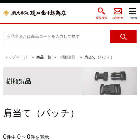
商品検索
お問合せ
menu
トップページ
商品一覧
樹脂製品
肩当て（パッチ）
樹脂製品
肩当て（パッチ）
0
0～0
件中
件を表示